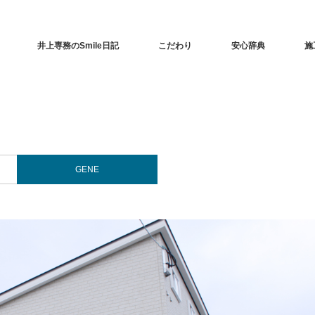
井上専務のSmile日記
こだわり
安心辞典
施
GENE