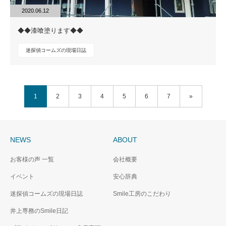
2020.06.12
◆◆漆喰塗ります◆◆
迷探偵コームズの現場日誌
1
2
3
4
5
6
7
»
NEWS
ABOUT
お客様の声 一覧
会社概要
イベント
安心辞典
迷探偵コームズの現場日誌
Smile工房のこだわり
井上専務のSmile日記