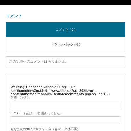
コメント
コメント ( 0 )
トラックバック ( 0 )
この記事へのコメントはありません。
Warning
: Undefined variable $user_ID in
/usr/home/mw2pct8h6m/www/htdocs/wp_2025/wp-
content/themes/monolith_tcd042/comments.php
on line
158
名前
( 必須 )
E-MAIL
( 必須 ) - 公開されません -
あなたのtwitterアカウント名（@マークは不要）