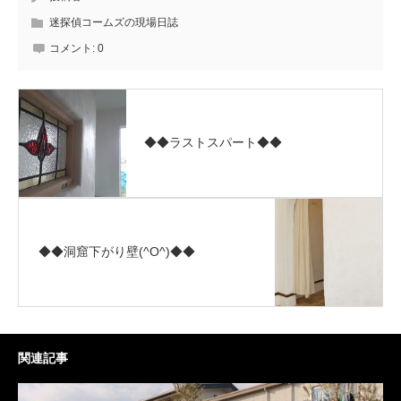
迷探偵コームズの現場日誌
コメント:
0
◆◆ラストスパート◆◆
◆◆洞窟下がり壁(^O^)◆◆
関連記事