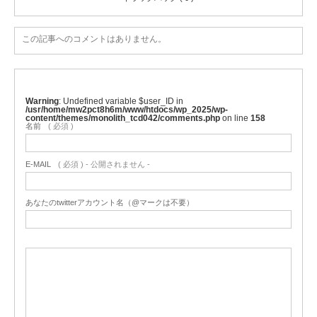
この記事へのコメントはありません。
Warning
: Undefined variable $user_ID in
/usr/home/mw2pct8h6m/www/htdocs/wp_2025/wp-
content/themes/monolith_tcd042/comments.php
on line
158
名前
( 必須 )
E-MAIL
( 必須 ) - 公開されません -
あなたのtwitterアカウント名（@マークは不要）