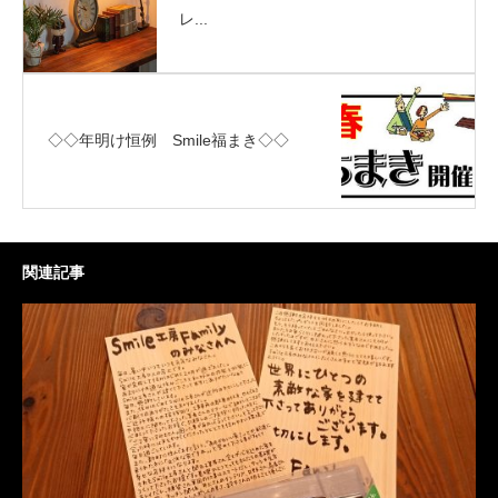
レ...
◇◇年明け恒例 Smile福まき◇◇
関連記事