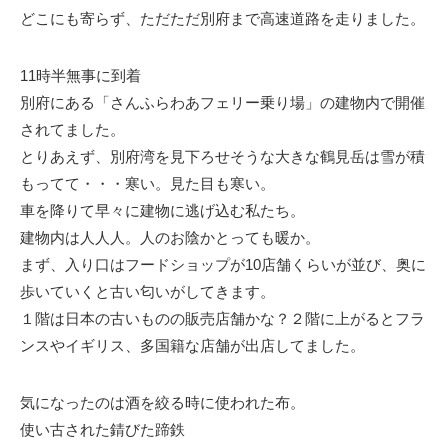
どこにも寄らず、ただただ別府まで高速道路を走りました。
11時半無事に到着
別府にある「さんふらわあフェリー乗り場」の建物内で開催
されてました。
とりあえず、別府湾を見下ろせそうな大きな鶴見岳は雪が積
もってて・・・寒い。見た目も寒い。
車を降りて早々に建物に逃げ込む私たち。
建物内は人人人。人のお陰かとっても暖か。
まず、入り口はフードショップが10店舗くらいが並び、奥に
歩いていくと古い匂いがしてきます。
１階は日本の古いものの販売店舗かな？２階に上がるとフラ
ンスやイギリス、多国籍な店舗が出店してました。
気になったのは酒を絞る時に使われた布。
使い古された錆びた蹄鉄